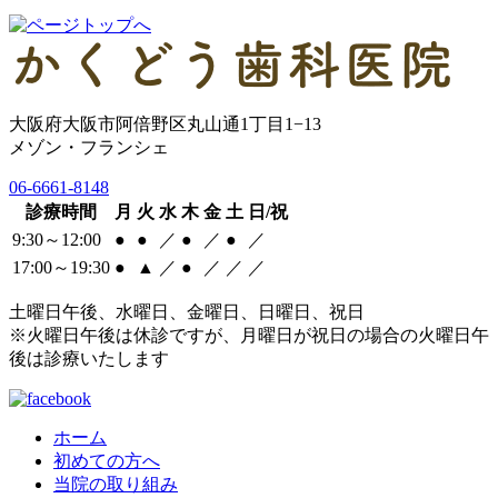
大阪府大阪市阿倍野区丸山通1丁目1−13
メゾン・フランシェ
06-6661-8148
診療時間
月
火
水
木
金
土
日/祝
9:30～12:00
●
●
／
●
／
●
／
17:00～19:30
●
▲
／
●
／
／
／
土曜日午後、水曜日、金曜日、日曜日、祝日
※火曜日午後は休診ですが、月曜日が祝日の場合の火曜日午
後は診療いたします
ホーム
初めての方へ
当院の取り組み